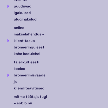
puuduvad
igakuised
pluginakulud
online-
makselahendus –
klient tasub
broneeringu eest
kohe kodulehel
täielikult eesti
keeles –
broneerimisvaade
ja
klienditeavitused
mitme töötaja tugi
– sobib nii