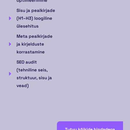
optimeerimine
Sisu ja pealkirjade
(H1–H3) loogiline
ülesehitus
Meta pealkirjade
ja kirjelduste
korrastamine
SEO audit
(tehniline seis,
struktuur, sisu ja
vead)
Tutvu kõikide hindadega