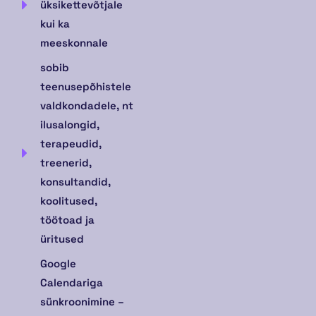
üksikettevõtjale
kui ka
meeskonnale
sobib
teenusepõhistele
valdkondadele, nt
ilusalongid,
terapeudid,
treenerid,
konsultandid,
koolitused,
töötoad ja
üritused
Google
Calendariga
sünkroonimine –