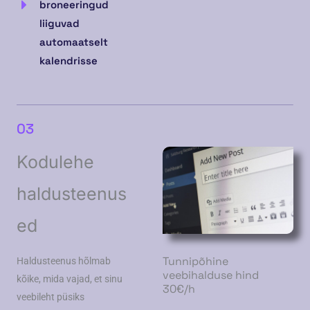
broneeringud
liiguvad
automaatselt
kalendrisse
03
Kodulehe
haldusteenus
ed
Tunnipõhine
Haldusteenus hõlmab
veebihalduse hind
kõike, mida vajad, et sinu
30€/h
veebileht püsiks