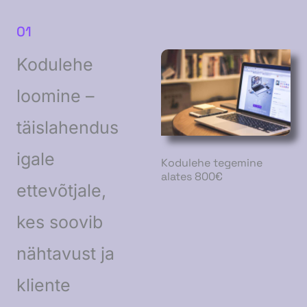
01
Kodulehe
loomine –
täislahendus
igale
Kodulehe tegemine
alates 800€
ettevõtjale,
kes soovib
nähtavust ja
kliente