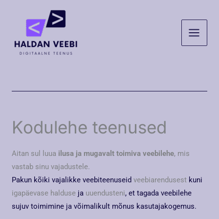
Skip
to
content
Kodulehe teenused
Aitan sul luua
ilusa ja mugavalt toimiva veebilehe
, mis
vastab sinu vajadustele.
Pakun kõiki vajalikke veebiteenuseid
veebiarendusest
kuni
igapäevase halduse
ja
uuendusteni
, et tagada veebilehe
sujuv toimimine ja võimalikult mõnus kasutajakogemus.