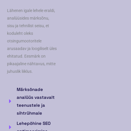
Lähenen igale lehele eraldi,
analüüsides märksõnu,
sisu ja tehnilist seisu, et
koduleht oleks
otsingumootoritele
arusaadav ja loogiliselt üles
ehitatud. Eesmärk on
pikaajaline nähtavus, mitte
juhuslik liiklus.
Märksõnade
analüüs vastavalt
teenustele ja
sihtrühmale
Lehepõhine SEO