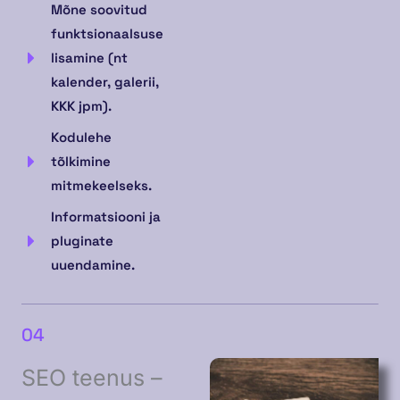
Mõne soovitud
funktsionaalsuse
lisamine (nt
kalender, galerii,
KKK jpm).
Kodulehe
tõlkimine
mitmekeelseks.
Informatsiooni ja
pluginate
uuendamine.
04
SEO teenus –