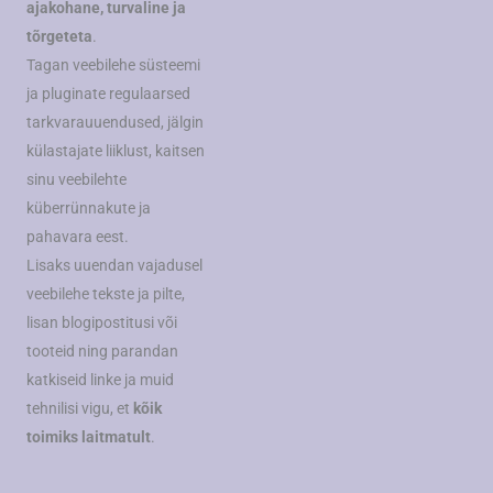
ajakohane, turvaline ja
tõrgeteta
.
Tagan veebilehe süsteemi
ja pluginate regulaarsed
tarkvarauuendused, jälgin
külastajate liiklust, kaitsen
sinu veebilehte
küberrünnakute ja
pahavara eest.
Lisaks uuendan vajadusel
veebilehe tekste ja pilte,
lisan blogipostitusi või
tooteid ning parandan
katkiseid linke ja muid
tehnilisi vigu, et
kõik
toimiks laitmatult
.