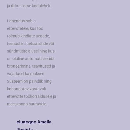
ja üritusi otse kodulehelt.
Lahendus sobib
ettevõtetele, kus töö
toimub kindlate aegade,
teenuste, spetsialistide või
sündmuste alusel ning kus
on oluline automatiseerida
broneerimine, teavitused ja
vajadusel ka maksed.
Süsteem on paindlik ning
kohandatav vastavalt
ettevõtte töökorraldusele ja
meeskonna suurusele.
eluaegne Amelia
litsents –