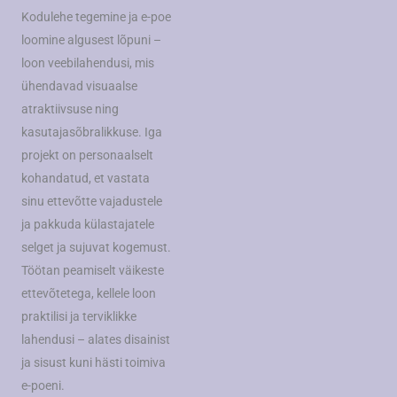
Kodulehe tegemine ja e-poe
loomine algusest lõpuni –
loon veebilahendusi, mis
ühendavad visuaalse
atraktiivsuse ning
kasutajasõbralikkuse. Iga
projekt on personaalselt
kohandatud, et vastata
sinu ettevõtte vajadustele
ja pakkuda külastajatele
selget ja sujuvat kogemust.
Töötan peamiselt väikeste
ettevõtetega, kellele loon
praktilisi ja terviklikke
lahendusi – alates disainist
ja sisust kuni hästi toimiva
e-poeni.