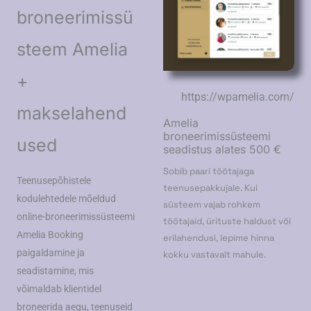
broneerimissü
steem Amelia
+
https://wpamelia.com/
makselahend
Amelia
broneerimissüsteemi
used
seadistus alates 500 €
Sobib paari töötajaga
Teenusepõhistele
teenusepakkujale. Kui
kodulehtedele mõeldud
süsteem vajab rohkem
online-broneerimissüsteemi
töötajaid, ürituste haldust või
Amelia Booking
erilahendusi, lepime hinna
paigaldamine ja
kokku vastavalt mahule.
seadistamine, mis
võimaldab klientidel
broneerida aegu, teenuseid