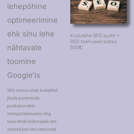
lehepõhine
optimeerimine
ehk sinu lehe
Kodulehe SEO audit +
SEO teenused alates
nähtavale
500€
toomine
Google’is
SEO teenus aitab kodulehel
jõuda parematele
positsioonidele
otsingutulemustes ning
tuua lehele külastajaid, kes
otsivad just sinu teenuseid.