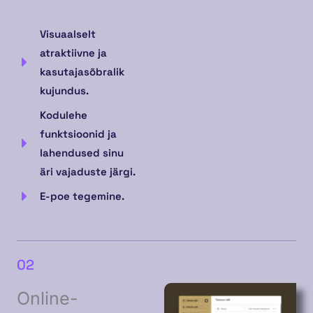
Visuaalselt
atraktiivne ja
kasutajasõbralik
kujundus.
Kodulehe
funktsioonid ja
lahendused sinu
äri vajaduste järgi.
E-poe tegemine.
02
Online-